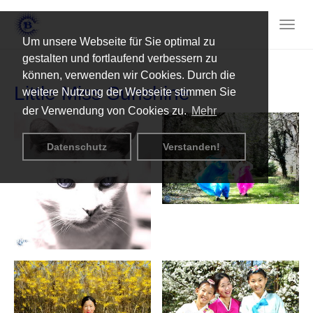
Skip
to
Togg
main
Um unsere Webseite für Sie optimal zu
navig
content
gestalten und fortlaufend verbessern zu
können, verwenden wir Cookies. Durch die
Little Miss Sunshine
weitere Nutzung der Webseite stimmen Sie
der Verwendung von Cookies zu.
Mehr
Datenschutz
Verstanden!