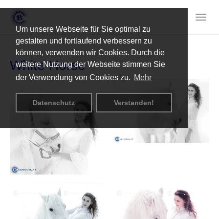
Skip
to
Togg
main
Um unsere Webseite für Sie optimal zu
navig
content
gestalten und fortlaufend verbessern zu
können, verwenden wir Cookies. Durch die
White Horse
weitere Nutzung der Webseite stimmen Sie
der Verwendung von Cookies zu.
Mehr
Datenschutz
Verstanden!